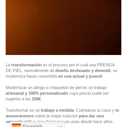
La
transformación
es el proceso por el cual una PRENDA
DE PIEL, normalmente de
diseño desfasado y demodé
, se
moderniza hasta convertirla
en una actual y juvenil
.
Modernizar un abrigo o chaquetón de piel es un trabajo
artesanal y 100% personalizado
cuyo precio suele ser
superior a los
150€
.
Transformar es un
trabajo a medida
. Cuéntanos tu caso y
te
asesoraremos
sobre la mejor solución
para dar una
segunda vida
a ese abrigo que no usas desde hace años.
Spanish