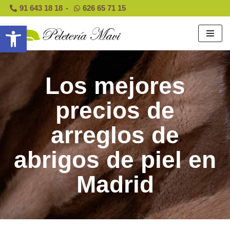
91 643 18 18
-
626 65 71 15
Abrir barra de herramientas
Saltar
al
contenido
Los mejores
precios de
arreglos de
abrigos de piel en
Madrid