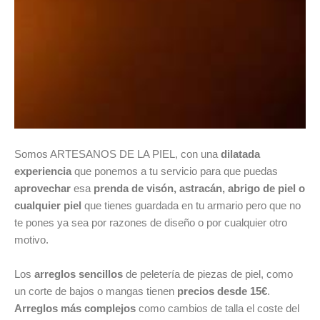
Somos ARTESANOS DE LA PIEL, con una
dilatada
experiencia
que ponemos a tu servicio para que puedas
aprovechar
esa
prenda de visón, astracán, abrigo de piel o
cualquier piel
que tienes guardada en tu armario pero que no
te pones ya sea por razones de diseño o por cualquier otro
motivo.
Los
arreglos sencillos
de peletería de piezas de piel, como
un corte de bajos o mangas tienen
precios desde 15€
.
Arreglos más complejos
como cambios de talla el coste del